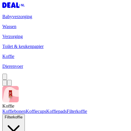
Babyverzorging
Wassen
Verzorging
Toilet & keukenpapier
Koffie
Dierenvoer
Koffie
Koffiebonen
Koffiecups
Koffiepads
Filterkoffie
Filterkoffie