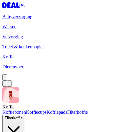
Babyverzorging
Wassen
Verzorging
Toilet & keukenpapier
Koffie
Dierenvoer
Koffie
Koffiebonen
Koffiecups
Koffiepads
Filterkoffie
Filterkoffie