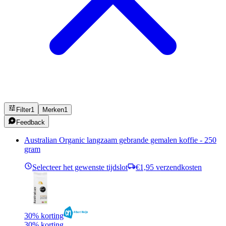
Filter
1
Merken
1
Feedback
Australian Organic langzaam gebrande gemalen koffie - 250
gram
Selecteer het gewenste tijdslot
€1,95 verzendkosten
30% korting
30% korting