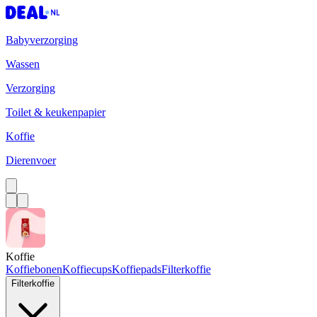
Babyverzorging
Wassen
Verzorging
Toilet & keukenpapier
Koffie
Dierenvoer
Koffie
Koffiebonen
Koffiecups
Koffiepads
Filterkoffie
Filterkoffie