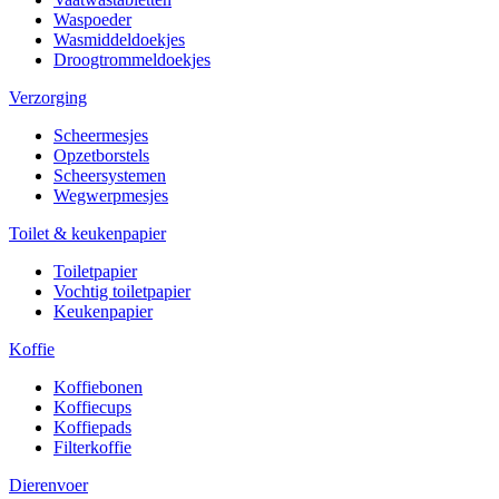
Waspoeder
Wasmiddeldoekjes
Droogtrommeldoekjes
Verzorging
Scheermesjes
Opzetborstels
Scheersystemen
Wegwerpmesjes
Toilet & keukenpapier
Toiletpapier
Vochtig toiletpapier
Keukenpapier
Koffie
Koffiebonen
Koffiecups
Koffiepads
Filterkoffie
Dierenvoer