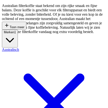
Australian filterkoffie staat bekend om zijn rijke smaak en fijne
balans. Deze koffie is geschikt voor elk filterapparaat en biedt een
volle beleving, zonder bitterheid. Of je nu kiest voor een kop in de
ochtend of een momentje tussendoor, Australian maakt het
makkelijk. De melanges zijn zorgvuldig samengesteld en geven je
telkens weer een fijne koffiebeleving. Natuurlijk laten wij je zien
Toon meer
waar je deze filterkoffie vandaag nog extra voordelig bestelt.
Merken
1
Australisch