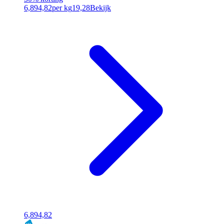
6,89
4,82
per kg
19,28
Bekijk
6,89
4,82