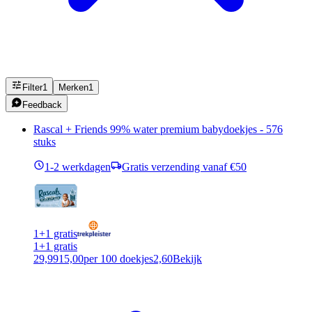
Filter
1
Merken
1
Feedback
Rascal + Friends 99% water premium babydoekjes - 576
stuks
1-2 werkdagen
Gratis verzending vanaf €50
1+1 gratis
1+1 gratis
29,99
15,00
per 100 doekjes
2,60
Bekijk