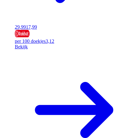
29,99
17,99
per 100 doekjes
3,12
Bekijk