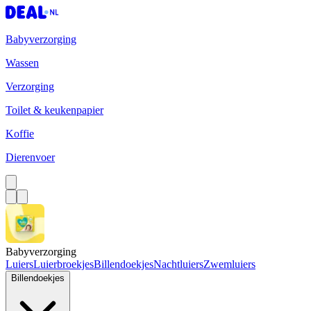
Babyverzorging
Wassen
Verzorging
Toilet & keukenpapier
Koffie
Dierenvoer
Babyverzorging
Luiers
Luierbroekjes
Billendoekjes
Nachtluiers
Zwemluiers
Billendoekjes