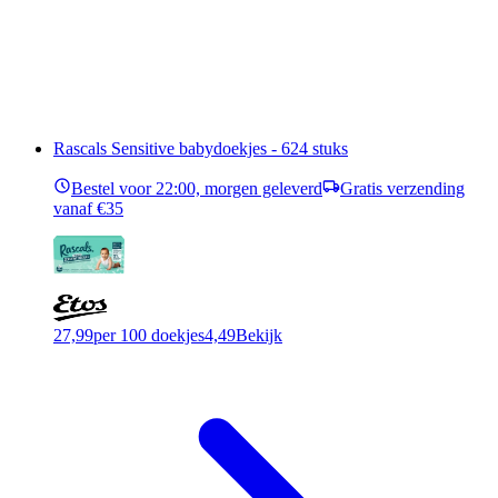
Rascals Sensitive babydoekjes - 624 stuks
Bestel voor 22:00, morgen geleverd
Gratis verzending
vanaf €35
27,99
per 100 doekjes
4,49
Bekijk