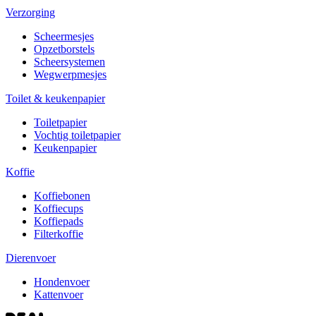
Verzorging
Scheermesjes
Opzetborstels
Scheersystemen
Wegwerpmesjes
Toilet & keukenpapier
Toiletpapier
Vochtig toiletpapier
Keukenpapier
Koffie
Koffiebonen
Koffiecups
Koffiepads
Filterkoffie
Dierenvoer
Hondenvoer
Kattenvoer