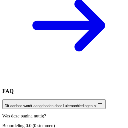
FAQ
Dit aanbod wordt aangeboden door Luieraanbiedingen.nl
Het productaanbod op deze pagina is afkomstig van onze
Was deze pagina nuttig?
samenwerking met de website
Luieraanbiedingen.nl
Beoordeling
0.0
(
0
stemmen)