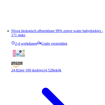
Nivea biologisch afbreekbare 99% zuiver water babydoekjes -
171 stuks
2-4 werkdagen
Gratis verzending
24,82
per 100 doekjes
14,52
Bekijk