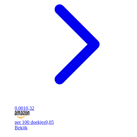
0.00
10,32
per 100 doekjes
9,05
Bekijk