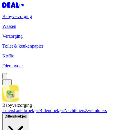
Babyverzorging
Wassen
Verzorging
Toilet & keukenpapier
Koffie
Dierenvoer
Babyverzorging
Luiers
Luierbroekjes
Billendoekjes
Nachtluiers
Zwemluiers
Billendoekjes