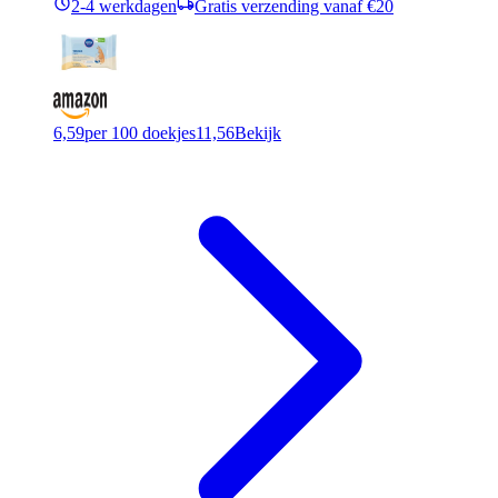
2-4 werkdagen
Gratis verzending vanaf €20
6,59
per 100 doekjes
11,56
Bekijk