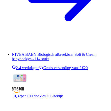
NIVEA BABY Biologisch afbreekbaar Soft & Cream
babydoekjes - 114 stuks
2-4 werkdagen
Gratis verzending vanaf €20
10,32
per 100 doekjes
9,05
Bekijk