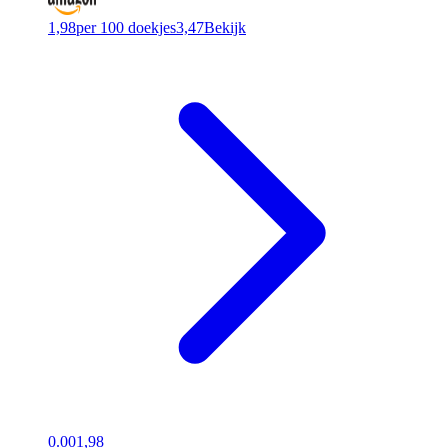
1,98
per 100 doekjes
3,47
Bekijk
0.00
1,98