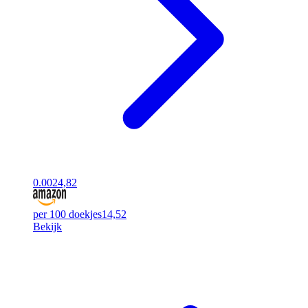
0.00
24,82
per 100 doekjes
14,52
Bekijk