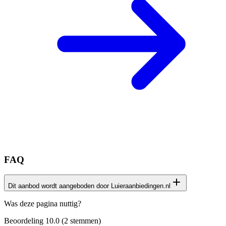
FAQ
Dit aanbod wordt aangeboden door Luieraanbiedingen.nl
Het productaanbod op deze pagina is afkomstig van onze
Was deze pagina nuttig?
samenwerking met de website
Luieraanbiedingen.nl
Beoordeling
10.0
(
2
stemmen)