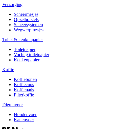
Verzorging
Scheermesjes
Opzetborstels
Scheersystemen
Wegwerpmesjes
Toilet & keukenpapier
Toiletpapier
Vochtig toiletpapier
Keukenpapier
Koffie
Koffiebonen
Koffiecups
Koffiepads
Filterkoffie
Dierenvoer
Hondenvoer
Kattenvoer