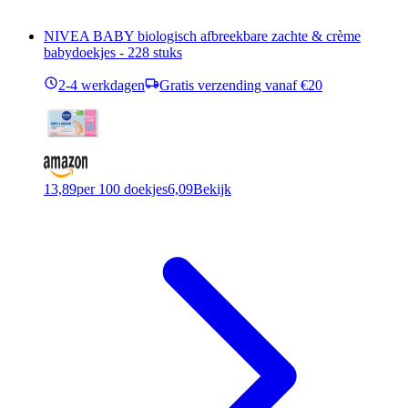
NIVEA BABY biologisch afbreekbare zachte & crème
babydoekjes - 228 stuks
2-4 werkdagen
Gratis verzending vanaf €20
13,89
per 100 doekjes
6,09
Bekijk