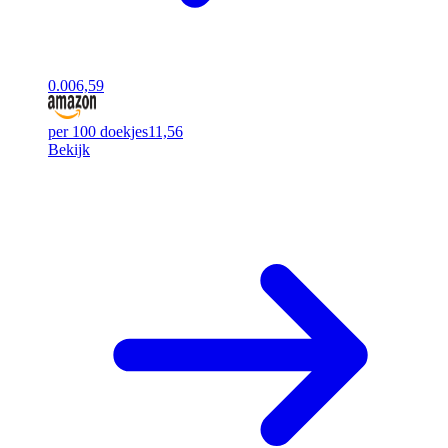
0.00
6,59
per 100 doekjes
11,56
Bekijk