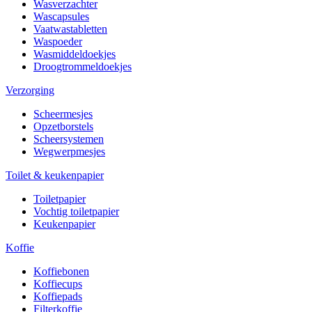
Wasverzachter
Wascapsules
Vaatwastabletten
Waspoeder
Wasmiddeldoekjes
Droogtrommeldoekjes
Verzorging
Scheermesjes
Opzetborstels
Scheersystemen
Wegwerpmesjes
Toilet & keukenpapier
Toiletpapier
Vochtig toiletpapier
Keukenpapier
Koffie
Koffiebonen
Koffiecups
Koffiepads
Filterkoffie