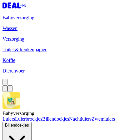
Babyverzorging
Wassen
Verzorging
Toilet & keukenpapier
Koffie
Dierenvoer
Babyverzorging
Luiers
Luierbroekjes
Billendoekjes
Nachtluiers
Zwemluiers
Billendoekjes