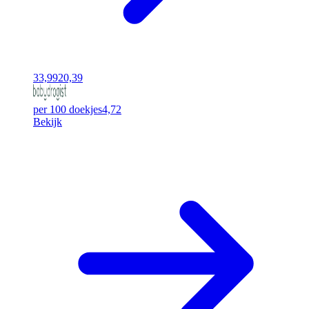
33,99
20,39
per 100 doekjes
4,72
Bekijk