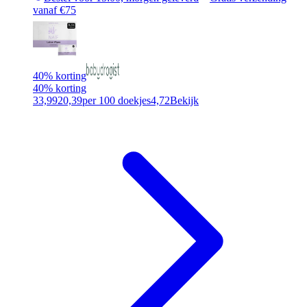
vanaf €75
40% korting
40% korting
33,99
20,39
per 100 doekjes
4,72
Bekijk