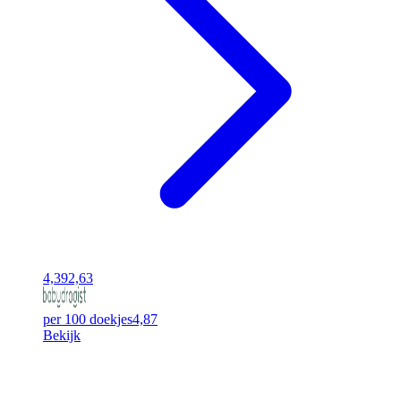
4,39
2,63
per 100 doekjes
4,87
Bekijk