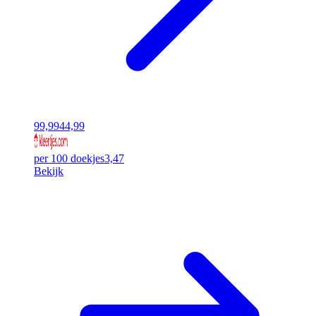
99,99
44,99
per 100 doekjes
3,47
Bekijk