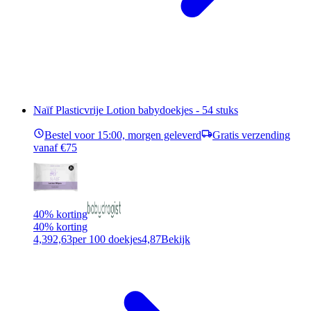
Naïf Plasticvrije Lotion babydoekjes - 54 stuks
Bestel voor 15:00, morgen geleverd
Gratis verzending
vanaf €75
40% korting
40% korting
4,39
2,63
per 100 doekjes
4,87
Bekijk