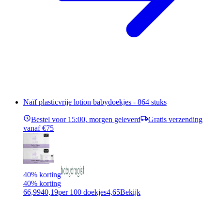
Naïf plasticvrije lotion babydoekjes - 864 stuks
Bestel voor 15:00, morgen geleverd
Gratis verzending
vanaf €75
40% korting
40% korting
66,99
40,19
per 100 doekjes
4,65
Bekijk