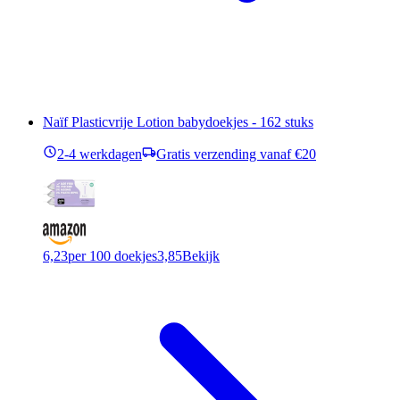
Naïf Plasticvrije Lotion babydoekjes - 162 stuks
2-4 werkdagen
Gratis verzending vanaf €20
6,23
per 100 doekjes
3,85
Bekijk