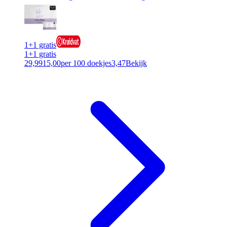
1+1 gratis
1+1 gratis
29,99
15,00
per 100 doekjes
3,47
Bekijk