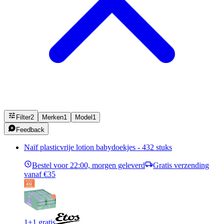
Filter
2
Merken
1
Model
1
Feedback
Naïf plasticvrije lotion babydoekjes - 432 stuks
Bestel voor 22:00, morgen geleverd
Gratis verzending
vanaf €35
1+1 gratis