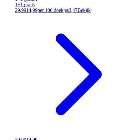
1+1 gratis
29,99
14,99
per 100 doekjes
3,47
Bekijk
29,99
14,99