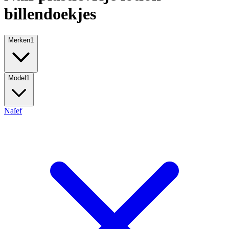
billendoekjes
Merken
1
Model
1
Naïef