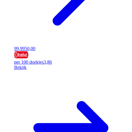
99,99
50,00
per 100 doekjes
3,86
Bekijk