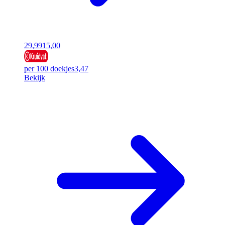
29,99
15,00
per 100 doekjes
3,47
Bekijk