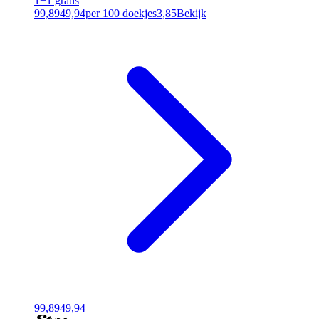
1+1 gratis
99,89
49,94
per 100 doekjes
3,85
Bekijk
99,89
49,94