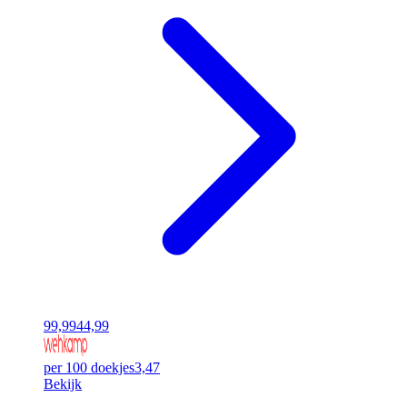
99,99
44,99
per 100 doekjes
3,47
Bekijk