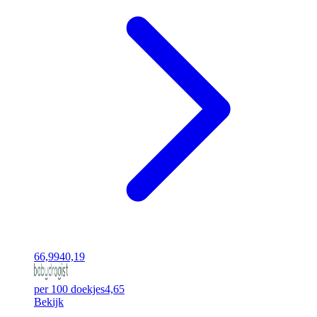
66,99
40,19
per 100 doekjes
4,65
Bekijk