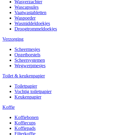
Wasverzachter
Wascapsules
Vaatwastabletten
Waspoeder
Wasmiddeldoekjes
Droogtrommeldoekjes
Verzorging
Scheermesjes
Opzetborstels
Scheersystemen
Wegwerpmesjes
Toilet & keukenpapier
Toiletpapier
Vochtig toiletpapier
Keukenpapier
Koffie
Koffiebonen
Koffiecups
Koffiepads
Filterkoffie