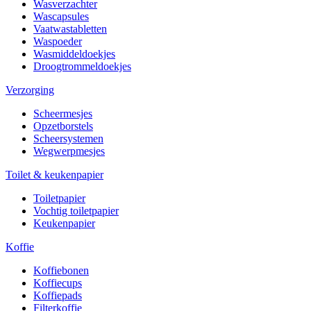
Wasverzachter
Wascapsules
Vaatwastabletten
Waspoeder
Wasmiddeldoekjes
Droogtrommeldoekjes
Verzorging
Scheermesjes
Opzetborstels
Scheersystemen
Wegwerpmesjes
Toilet & keukenpapier
Toiletpapier
Vochtig toiletpapier
Keukenpapier
Koffie
Koffiebonen
Koffiecups
Koffiepads
Filterkoffie